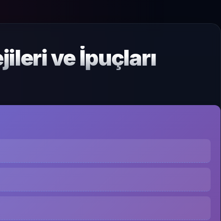
leri ve İpuçları