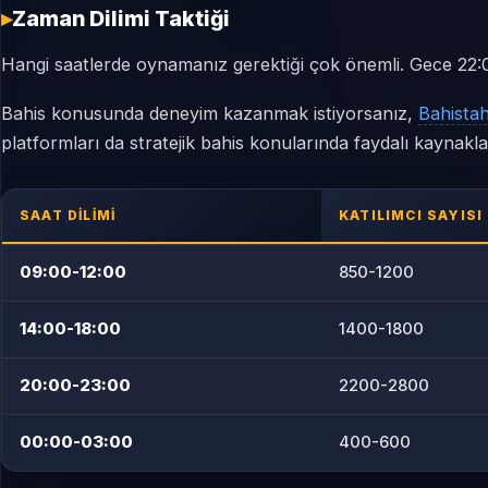
Zaman Dilimi Taktiği
Hangi saatlerde oynamanız gerektiği çok önemli. Gece 22:0
Bahis konusunda deneyim kazanmak istiyorsanız,
Bahista
platformları da stratejik bahis konularında faydalı kaynakla
SAAT DILIMI
KATILIMCI SAYISI
09:00-12:00
850-1200
14:00-18:00
1400-1800
20:00-23:00
2200-2800
00:00-03:00
400-600