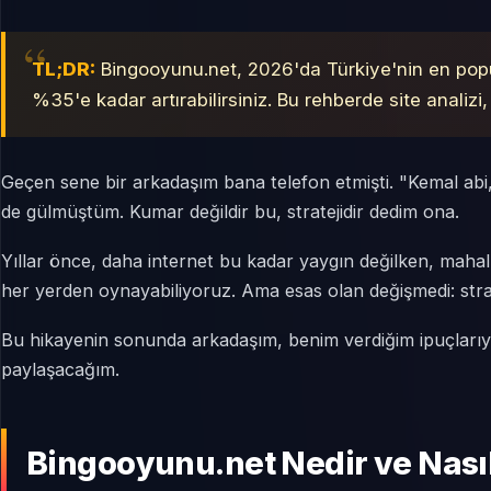
TL;DR:
Bingooyunu.net, 2026'da Türkiye'nin en popüler
%35'e kadar artırabilirsiniz. Bu rehberde site analizi,
Geçen sene bir arkadaşım bana telefon etmişti. "Kemal abi,
de gülmüştüm. Kumar değildir bu, stratejidir dedim ona.
Yıllar önce, daha internet bu kadar yaygın değilken, mahalle
her yerden oynayabiliyoruz. Ama esas olan değişmedi: strat
Bu hikayenin sonunda arkadaşım, benim verdiğim ipuçlarıyla
paylaşacağım.
Bingooyunu.net Nedir ve Nasıl