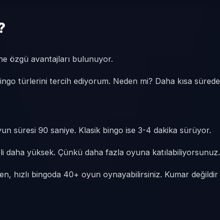
?
ine özgü avantajları bulunuyor.
bingo türlerini tercih ediyorum. Neden mi? Daha kısa süred
n süresi 90 saniye. Klasik bingo ise 3-4 dakika sürüyor.
eli daha yüksek. Çünkü daha fazla oyuna katılabiliyorsunuz.
n, hızlı bingoda 40+ oyun oynayabilirsiniz. Kumar değildir