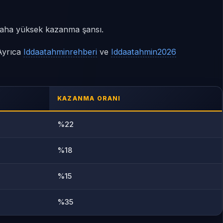
 daha yüksek kazanma şansı.
 Ayrıca
Iddaatahminrehberi
ve
Iddaatahmin2026
KAZANMA ORANI
%22
%18
%15
%35