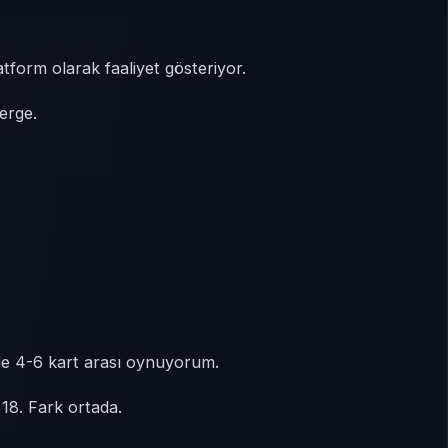
form olarak faaliyet gösteriyor.
terge.
de 4-6 kart arası oynuyorum.
%18. Fark ortada.