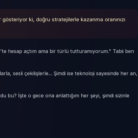
 gösteriyor ki, doğru stratejilerle kazanma oranınızı
t'te hesap açtım ama bir türlü tutturamıyorum." Tabii ben
, sesli çekilişlerle... Şimdi ise teknoloji sayesinde her an,
 bu? İşte o gece ona anlattığım her şeyi, şimdi sizinle