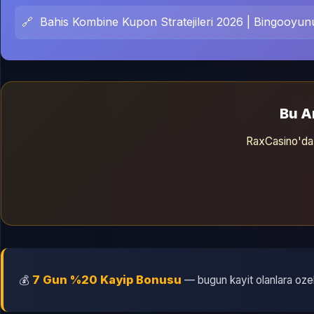
🔗
Bahis Kombine Kupon Stratejileri 2026 | Bingooyun
Bu A
RaxCasino'da 
7 Gun %20 Kayip Bonusu
💰
— bugun kayit olanlara oze