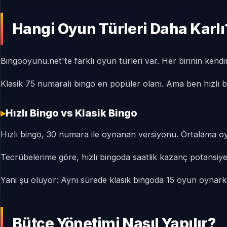
Hangi Oyun Türleri Daha Karlı
Bingooyunu.net'te farklı oyun türleri var. Her birinin kend
Klasik 75 numaralı bingo en popüler olanı. Ama ben hızlı 
Hızlı Bingo vs Klasik Bingo
Hızlı bingo, 30 numara ile oynanan versiyonu. Ortalama oyu
Tecrübelerime göre, hızlı bingoda saatlik kazanç potansiy
Yani şu oluyor: Aynı sürede klasik bingoda 15 oyun oynarke
Bütçe Yönetimi Nasıl Yapılır?