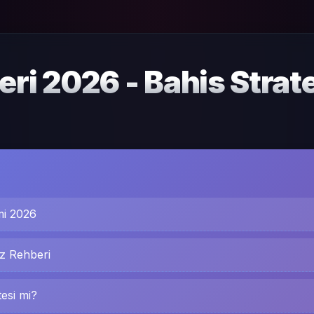
 2026 - Bahis Strateji
mi 2026
iz Rehberi
esi mi?