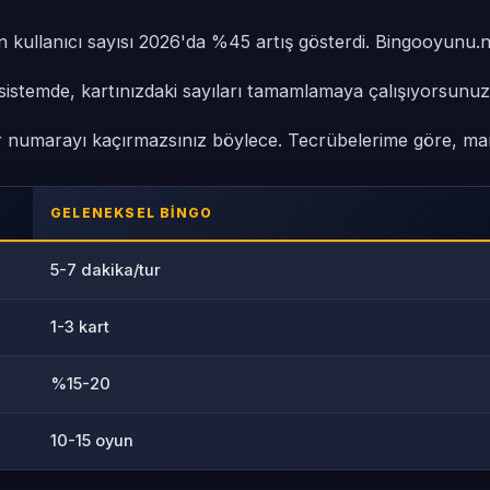
n kullanıcı sayısı 2026'da %45 artış gösterdi. Bingooyunu.
 sistemde, kartınızdaki sayıları tamamlamaya çalışıyorsunuz
bir numarayı kaçırmazsınız böylece. Tecrübelerime göre, ma
GELENEKSEL BINGO
5-7 dakika/tur
1-3 kart
%15-20
10-15 oyun