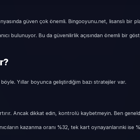
yasında güven çok önemli. Bingooyunu.net, lisanslı bir plat
lanıcı bulunuyor. Bu da güvenilirlik açısından önemli bir gös
ir?
a böyle. Yıllar boyunca geliştirdiğim bazı stratejiler var.
rtırır. Ancak dikkat edin, kontrolü kaybetmeyin. Ben genel
lanıcıların kazanma oranı %32, tek kart oynayanlarınki ise 