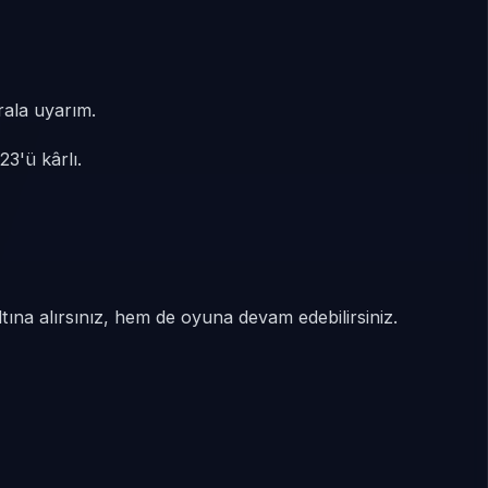
ala uyarım.
23'ü kârlı.
ına alırsınız, hem de oyuna devam edebilirsiniz.