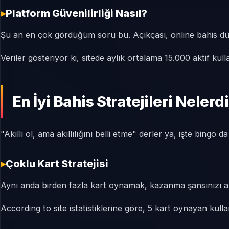
Platform Güvenilirliği Nasıl?
Şu an en çok gördüğüm soru bu. Açıkçası, online bahis dün
Veriler gösteriyor ki, sitede aylık ortalama 15.000 aktif kul
En İyi Bahis Stratejileri Nelerd
"Akıllı ol, ama akıllılığını belli etme" derler ya, işte bingo d
Çoklu Kart Stratejisi
Aynı anda birden fazla kart oynamak, kazanma şansınızı a
According to site istatistiklerine göre, 5 kart oynayan kul