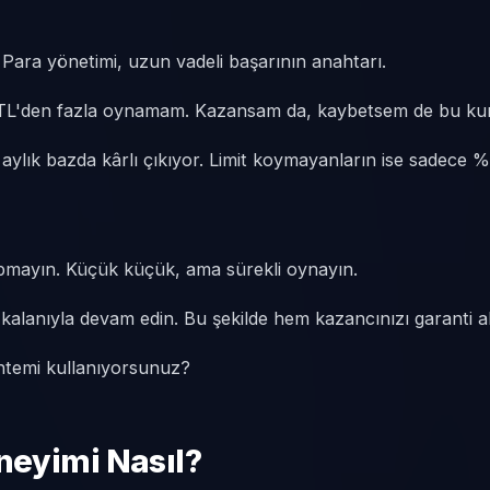
 Para yönetimi, uzun vadeli başarının anahtarı.
TL'den fazla oynamam. Kazansam da, kaybetsem de bu kur
 aylık bazda kârlı çıkıyor. Limit koymayanların ise sadece %
pmayın. Küçük küçük, ama sürekli oynayın.
alanıyla devam edin. Bu şekilde hem kazancınızı garanti alt
ntemi kullanıyorsunuz?
eneyimi Nasıl?