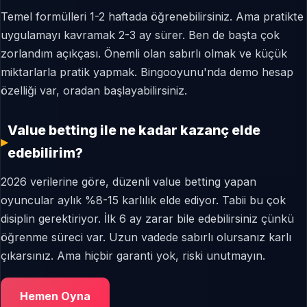
Temel formülleri 1-2 haftada öğrenebilirsiniz. Ama pratikte
uygulamayı kavramak 2-3 ay sürer. Ben de başta çok
zorlandım açıkçası. Önemli olan sabırlı olmak ve küçük
miktarlarla pratik yapmak. Bingooyunu'nda demo hesap
özelliği var, oradan başlayabilirsiniz.
Value betting ile ne kadar kazanç elde
edebilirim?
2026 verilerine göre, düzenli value betting yapan
oyuncular aylık %8-15 karlılık elde ediyor. Tabii bu çok
disiplin gerektiriyor. İlk 6 ay zarar bile edebilirsiniz çünkü
öğrenme süreci var. Uzun vadede sabırlı olursanız karlı
çıkarsınız. Ama hiçbir garanti yok, riski unutmayın.
Hemen Oyna