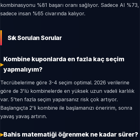
kombinasyonu %81 başarı oranı sağlıyor. Sadece AI %73,
sadece insan %65 civarında kalıyor.
Sık Sorulan Sorular
Kombine kuponlarda en fazla kaç seçim
yapmalıyım?
Tecrübelerime göre 3-4 seçim optimal. 2026 verilerine
göre de 3'lü kombinelerde en yüksek uzun vadeli karlılık
var. 5'ten fazla seçim yaparsanız risk çok artıyor.
Başlangıçta 2'li kombine ile başlamanızı öneririm, sonra
yavaş yavaş artırın.
Bahis matematiği öğrenmek ne kadar sürer?