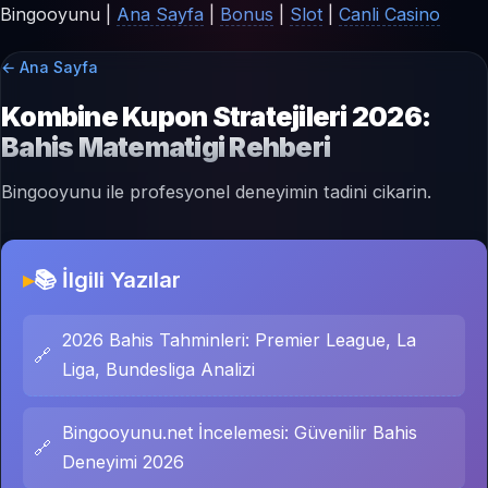
Bingooyunu |
Ana Sayfa
|
Bonus
|
Slot
|
Canli Casino
← Ana Sayfa
Kombine Kupon Stratejileri 2026:
Bahis Matematigi Rehberi
Bingooyunu ile profesyonel deneyimin tadini cikarin.
📚 İlgili Yazılar
2026 Bahis Tahminleri: Premier League, La
🔗
Liga, Bundesliga Analizi
Bingooyunu.net İncelemesi: Güvenilir Bahis
🔗
Deneyimi 2026