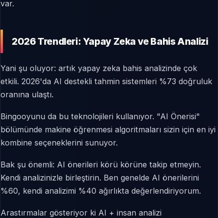
var.
2026 Trendleri: Yapay Zeka ve Bahis Analizi
Yani şu oluyor: artık yapay zeka bahis analizinde çok
etkili. 2026'da AI destekli tahmin sistemleri %73 doğruluk
oranına ulaştı.
Bingooyunu da bu teknolojileri kullanıyor. "AI Önerisi"
bölümünde makine öğrenmesi algoritmaları sizin için en iyi
kombine seçeneklerini sunuyor.
Bak şu önemli: AI önerileri körü körüne takip etmeyin.
Kendi analizinizle birleştirin. Ben genelde AI önerilerini
%60, kendi analizimi %40 ağırlıkta değerlendiriyorum.
Arastırmalar gösteriyor ki AI + insan analizi