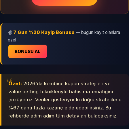
7 Gun %20 Kayip Bonusu
💰
— bugun kayit olanlara
ozel
BONUSU AL
Özet:
2026'da kombine kupon stratejileri ve
value betting teknikleriyle bahis matematigini
çözüyoruz. Veriler gösteriyor ki doğru stratejilerle
%67 daha fazla kazanç elde edebilirsiniz. Bu
rehberde adım adım tüm detayları bulacaksınız.