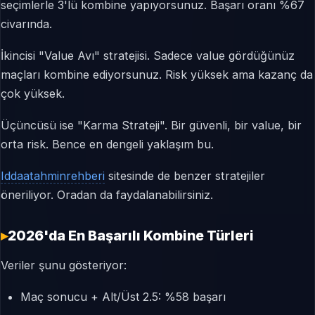
seçimlerle 3'lü kombine yapıyorsunuz. Başarı oranı %67
civarında.
İkincisi "Value Avı" stratejisi. Sadece value gördüğünüz
maçları kombine ediyorsunuz. Risk yüksek ama kazanç da
çok yüksek.
Üçüncüsü ise "Karma Strateji". Bir güvenli, bir value, bir
orta risk. Bence en dengeli yaklaşım bu.
Iddaatahminrehberi
sitesinde de benzer stratejiler
öneriliyor. Oradan da faydalanabilirsiniz.
2026'da En Başarılı Kombine Türleri
Veriler şunu gösteriyor:
Maç sonucu + Alt/Üst 2.5: %58 başarı