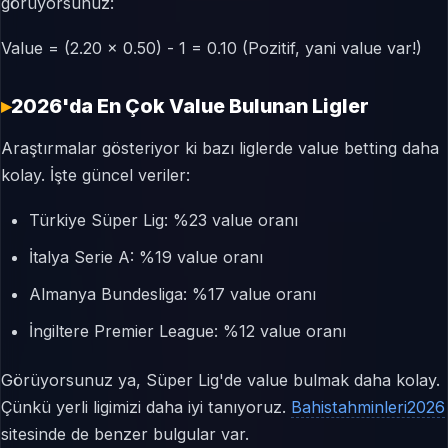
görüyorsunuz:
Value = (2.20 × 0.50) - 1 = 0.10 (Pozitif, yani value var!)
2026'da En Çok Value Bulunan Ligler
Araştırmalar gösteriyor ki bazı liglerde value betting daha
kolay. İşte güncel veriler:
Türkiye Süper Lig: %23 value oranı
İtalya Serie A: %19 value oranı
Almanya Bundesliga: %17 value oranı
İngiltere Premier League: %12 value oranı
Görüyorsunuz ya, Süper Lig'de value bulmak daha kolay.
Çünkü yerli ligimizi daha iyi tanıyoruz.
Bahistahminleri2026
sitesinde de benzer bulgular var.