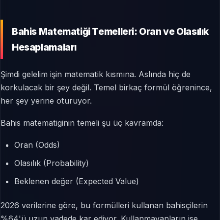
Bahis Matematiği Temelleri: Oran ve Olasılık
Hesaplamaları
Şimdi gelelim işin matematik kısmına. Aslında hiç de
korkulacak bir şey değil. Temel birkaç formül öğrenince,
her şey yerine oturuyor.
Bahis matematiginin temeli şu üç kavramda:
Oran (Odds)
Olasılık (Probability)
Beklenen değer (Expected Value)
2026 verilerine göre, bu formülleri kullanan bahisçilerin
%64'ü uzun vadede kar ediyor. Kullanmayanların ise