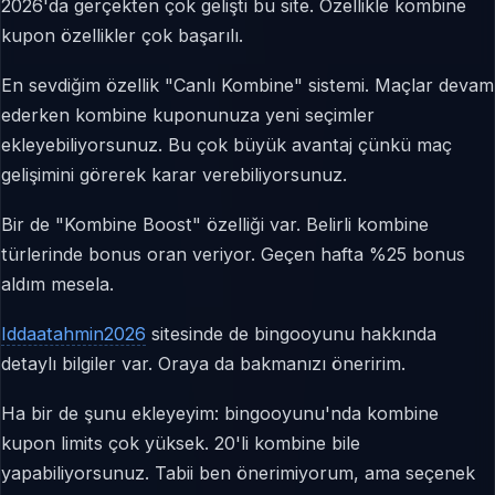
2026'da gerçekten çok gelişti bu site. Özellikle kombine
kupon özellikler çok başarılı.
En sevdiğim özellik "Canlı Kombine" sistemi. Maçlar devam
ederken kombine kuponunuza yeni seçimler
ekleyebiliyorsunuz. Bu çok büyük avantaj çünkü maç
gelişimini görerek karar verebiliyorsunuz.
Bir de "Kombine Boost" özelliği var. Belirli kombine
türlerinde bonus oran veriyor. Geçen hafta %25 bonus
aldım mesela.
Iddaatahmin2026
sitesinde de bingooyunu hakkında
detaylı bilgiler var. Oraya da bakmanızı öneririm.
Ha bir de şunu ekleyeyim: bingooyunu'nda kombine
kupon limits çok yüksek. 20'li kombine bile
yapabiliyorsunuz. Tabii ben önerimiyorum, ama seçenek