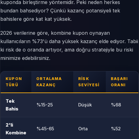
kuponda birleştirme yöntemidir. Peki neden herkes
bundan bahsediyor? Çünkü kazanç potansiyeli tek
bahislere göre kat kat yüksek.
2026 verilerine göre, kombine kupon oynayan
kullanıcıların %73'ü daha yüksek kazanç elde ediyor. Tabii
ki risk de o oranda artıyor, ama doğru stratejiyle bu riski
minimize edebilirsiniz.
KUPON
ORTALAMA
RISK
BAŞARI
TÜRÜ
KAZANÇ
SEVIYESI
ORANI
Tek
%15-25
Düşük
%68
Bahis
2'li
%45-65
Orta
%52
Kombine