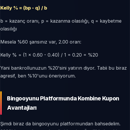
Kelly % = (bp - q) / b
b = kazanç oranı, p = kazanma olasılığı, q = kaybetme
olasılığı
Mesela %60 şansınız var, 2.00 oran:
Kelly % = (1 × 0.60 - 0.40) / 1 = 0.20 = %20
Yani bankrollunuzun %20'sini yatırın diyor. Tabii bu biraz
agresif, ben %10'unu öneriyorum.
Bingooyunu Platformunda Kombine Kupon
Avantajları
Şimdi biraz da bingooyunu platformundan bahsedelim.