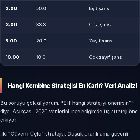
2.00
50.0
Eşit şans
3.00
33.3
Orta şans
5.00
20.0
Zayıf şans
10.00
10.0
Çok zayıf şans
Hangi Kombine Stratejisi En Karlı? Veri Analizi
Bu soruyu çok alıyorum. "Elif hangi stratejiyi önerirsin?"
diye. Açıkçası, 2026 verilerini incelediğimde üç strateji öne
çıkıyor.
İlki "Güvenli Üçlü" stratejisi. Düşük oranlı ama güvenli