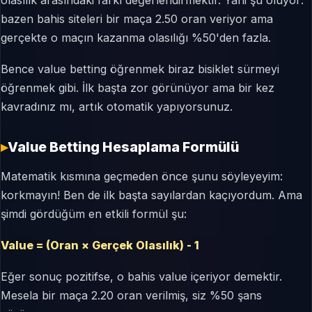
olasılık arasındaki farkı değerlendirmektir. Yani şu oluyor:
bazen bahis siteleri bir maça 2.50 oran veriyor ama
gerçekte o maçın kazanma olasılığı %50'den fazla.
Bence value betting öğrenmek biraz bisiklet sürmeyi
öğrenmek gibi. İlk başta zor görünüyor ama bir kez
kavradınız mı, artık otomatik yapıyorsunuz.
Value Betting Hesaplama Formülü
Matematik kısmına geçmeden önce şunu söyleyeyim:
korkmayın! Ben de ilk başta sayılardan kaçıyordum. Ama
şimdi gördüğüm en etkili formül şu:
Value = (Oran × Gerçek Olasılık) - 1
Eğer sonuç pozitifse, o bahis value içeriyor demektir.
Mesela bir maça 2.20 oran verilmiş, siz %50 şans