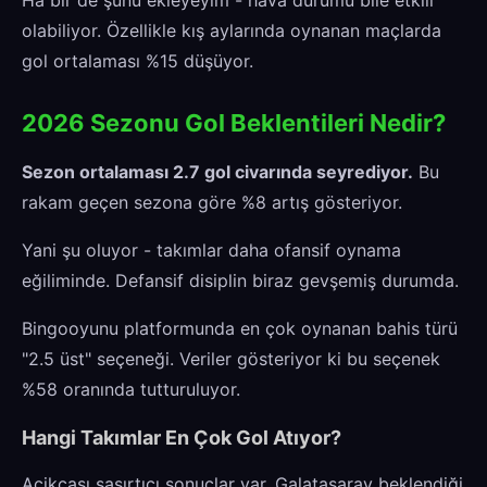
Ha bir de şunu ekleyeyim - hava durumu bile etkili
olabiliyor. Özellikle kış aylarında oynanan maçlarda
gol ortalaması %15 düşüyor.
2026 Sezonu Gol Beklentileri Nedir?
Sezon ortalaması 2.7 gol civarında seyrediyor.
Bu
rakam geçen sezona göre %8 artış gösteriyor.
Yani şu oluyor - takımlar daha ofansif oynama
eğiliminde. Defansif disiplin biraz gevşemiş durumda.
Bingooyunu platformunda en çok oynanan bahis türü
"2.5 üst" seçeneği. Veriler gösteriyor ki bu seçenek
%58 oranında tutturuluyor.
Hangi Takımlar En Çok Gol Atıyor?
Acikcası şaşırtıcı sonuçlar var. Galatasaray beklendiği