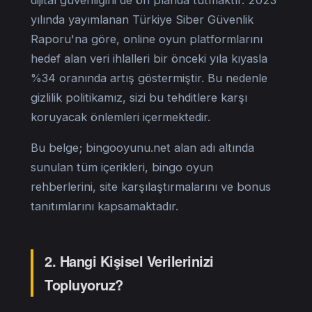
dijital güvenliğini de ön planda tutmaktır. 2023
yılında yayımlanan Türkiye Siber Güvenlik
Raporu'na göre, online oyun platformlarını
hedef alan veri ihlalleri bir önceki yıla kıyasla
%34 oranında artış göstermiştir. Bu nedenle
gizlilik politikamız, sizi bu tehditlere karşı
koruyacak önlemleri içermektedir.
Bu belge; bingooyunu.net alan adı altında
sunulan tüm içerikleri, bingo oyun
rehberlerini, site karşılaştırmalarını ve bonus
tanıtımlarını kapsamaktadır.
2. Hangi Kişisel Verilerinizi
Topluyoruz?