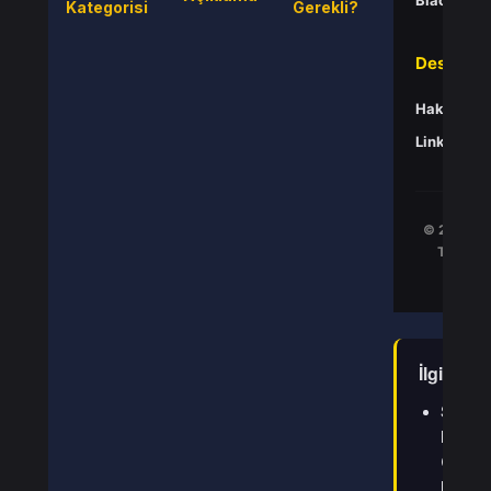
Blackjack
Kategorisi
Gerekli?
Destek
Hakkımız
Linkler
© 2026 Ra
Tüm hakl
Sor
İlgili Ma
Sweet
Rekor
Gelenl
Patlad