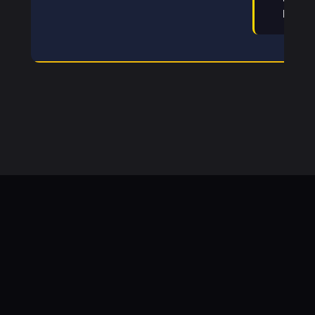
bingo