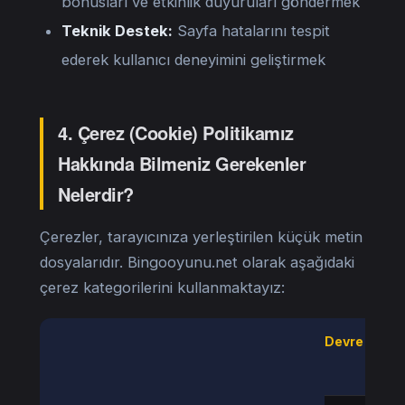
bonusları ve etkinlik duyuruları göndermek
Teknik Destek:
Sayfa hatalarını tespit
ederek kullanıcı deneyimini geliştirmek
4. Çerez (Cookie) Politikamız
Hakkında Bilmeniz Gerekenler
Nelerdir?
Çerezler, tarayıcınıza yerleştirilen küçük metin
dosyalarıdır. Bingooyunu.net olarak aşağıdaki
çerez kategorilerini kullanmaktayız:
Devre Dışı B