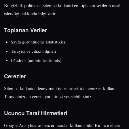
Bu gizlilik politikasi, sitemizi kullanirken toplanan verilerin nasil
islendigi hakkinda bilgi verir.
Toplanan Veriler
Sayfa goruntuleme istatistikleri
Tarayici ve cihaz bilgileri
IP adresi (anonimlestirilmis)
Cerezler
Sitemiz, kullanici deneyimini iyilestirmek icin cerezler kullanir.
Tarayicinizdan cerez ayarlarinizi yonetebilirsiniz.
Ucuncu Taraf Hizmetleri
Google Analytics ve benzeri araclar kullanilabilir. Bu hizmetlerin