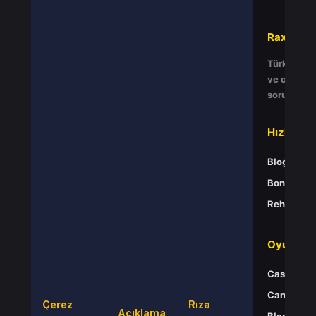
Raxcasin
Türkiye'ni
ve casino 
sorumlu o
Hızlı Link
Blog
Bonuslar
Rehber
Oyunlar
Casino
Canlı Bahi
Çerez
Rıza
Açıklama