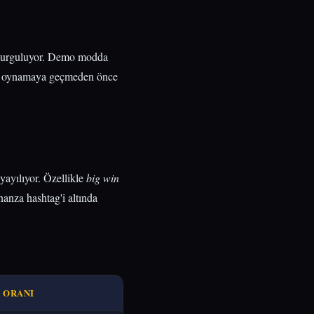
vurguluyor. Demo modda
 ile oynamaya geçmeden önce
yayılıyor. Özellikle
big win
nanza hashtag'i altında
 ORANI