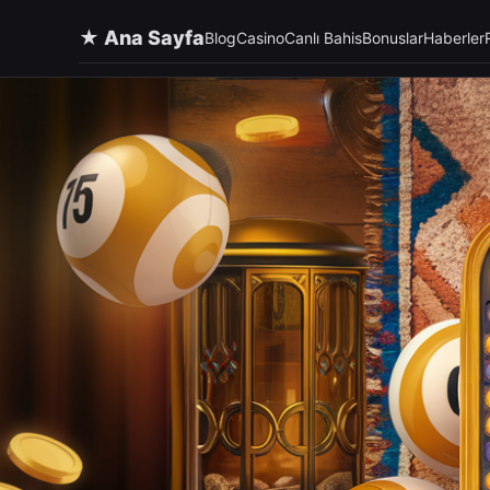
★ Ana Sayfa
Blog
Casino
Canlı Bahis
Bonuslar
Haberler