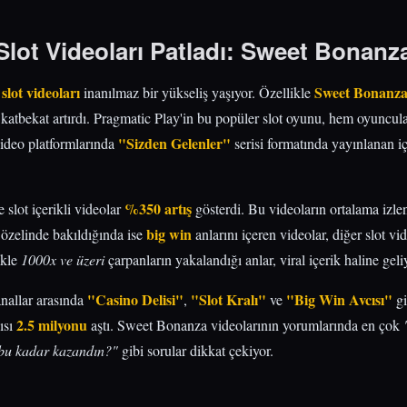
lot Videoları Patladı: Sweet Bonan
lot videoları
Sweet Bonanz
inanılmaz bir yükseliş yaşıyor. Özellikle
ı katbekat artırdı. Pragmatic Play'in bu popüler slot oyunu, hem oyuncular
"Sizden Gelenler"
ideo platformlarında
serisi formatında yayınlanan iç
%350 artış
e slot içerikli videolar
gösterdi. Bu videoların ortalama izl
big win
özelinde bakıldığında ise
anlarını içeren videolar, diğer slot v
ikle
1000x ve üzeri
çarpanların yakalandığı anlar, viral içerik haline geli
"Casino Delisi"
"Slot Kralı"
"Big Win Avcısı"
nallar arasında
,
ve
gi
2.5 milyonu
ısı
aştı. Sweet Bonanza videolarının yorumlarında en çok
bu kadar kazandın?"
gibi sorular dikkat çekiyor.