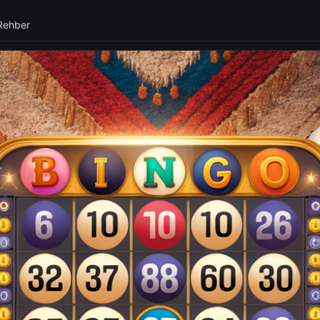
Rehber