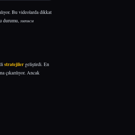
ılıyor. Bu videolarda dikkat
 bu durumu,
sunucu
stratejiler
tli
geliştirdi. En
na çıkarılıyor. Ancak